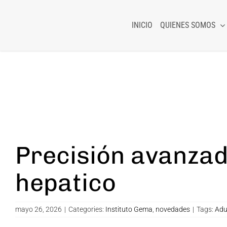
Skip
to
INICIO
QUIENES SOMOS
content
Precisión avanzad
hepatico
mayo 26, 2026
|
Categories:
Instituto Gema
,
novedades
|
Tags:
Adu