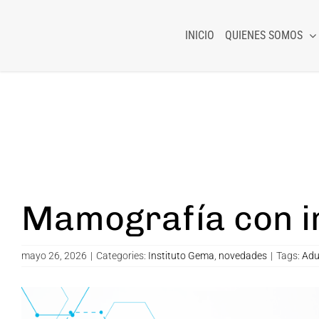
Skip
to
INICIO
QUIENES SOMOS
content
Mamografía con i
mayo 26, 2026
|
Categories:
Instituto Gema
,
novedades
|
Tags:
Adu
View
Larger