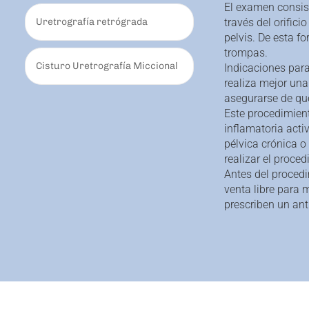
El examen consis
Uretrografía retrógrada
través del orifici
pelvis. De esta f
trompas.
Cisturo Uretrografía Miccional
Indicaciones para
realiza mejor un
asegurarse de qu
Este procedimient
inflamatoria acti
pélvica crónica 
realizar el proced
Antes del proced
venta libre para
prescriben un ant