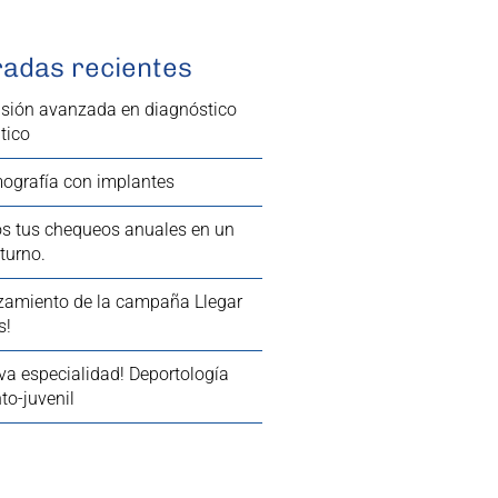
radas recientes
isión avanzada en diagnóstico
tico
grafía con implantes
s tus chequeos anuales en un
turno.
zamiento de la campaña Llegar
s!
va especialidad! Deportología
to-juvenil