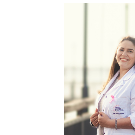
View
Larger
Image