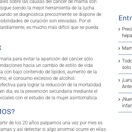
ales sobre las causas del cáncer de mama son
z sigue siendo la mejor herramienta de la lucha
uando se diagnostica precozmente se dispone de
Ent
sibilidades de curación son elevadas. Por el
 tardíamente, es mucho más difícil que se pueda
Prec
hepa
R
Mamo
maria para evitar la aparición del cáncer sólo
Todo
ndaciones hacia un cambio de estilo de vida
solo 
ta con bajo contenido de lípidos, aumento de la
uismo, el consumo excesivo de alcohol.
¡Lan
fectiva para lograr la reducción de la mortalidad
Ante
en día, es la prevención secundaria mediante el
iciales con el estudio de la mujer asintomática.
¡Nue
infan
MOS?
artir de los 20 años palparnos una vez por mes es
mas y así detectar si algo anormal ocurre en ellas.