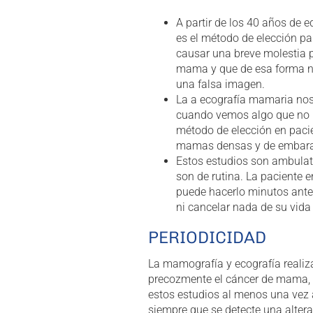
A partir de los 40 años de 
es el método de elección p
causar una breve molestia p
mama y que de esa forma n
una falsa imagen.
La a ecografía mamaria no
cuando vemos algo que no p
método de elección en paci
mamas densas y de embar
Estos estudios son ambulato
son de rutina. La paciente e
puede hacerlo minutos antes 
ni cancelar nada de su vida 
PERIODICIDAD
La mamografía y ecografía realiz
precozmente el cáncer de mama, p
estos estudios al menos una vez 
siempre que se detecte una altera